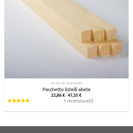
FAI DA TE STANDARD
Pacchetto listelli abete
Fascia
22,86
€
-
47,35
€
di
1 recensione(i)
prezzo:
da
22,86 €
a
47,35 €