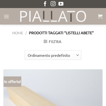
Salta
ai
contenuti
HOME
/
PRODOTTI TAGGATI “LISTELLI ABETE”
FILTRA
In offerta!