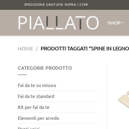
Salta
RASSINO SPEDIZIONE GRATUITA SOPRA I 259€ LEGNO 
ai
contenuti
SHOP
HOME
/
PRODOTTI TAGGATI “SPINE IN LEGNO
CATEGORIE PRODOTTO
Fai da te su misura
Fai da te standard
Kit per fai da te
Elementi per arredo
Pezzi unici