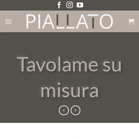
Salta
ai
contenuti
Tavolame su
misura