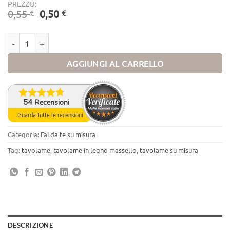
PREZZO:
IL PREZZO ORIGINALE ERA: 0,55 €.
IL PREZZO ATTUALE È: 0,50 €.
0,55
0,50
€
€
Tavolame su misura quantità
AGGIUNGI AL CARRELLO
54
Recensioni
Guarda tutte le recensioni
Categoria:
Fai da te su misura
Tag:
tavolame
,
tavolame in legno massello
,
tavolame su misura
DESCRIZIONE