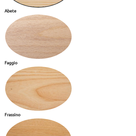
Abete
Faggio
Frassino