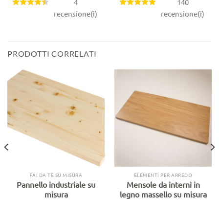
4
140
recensione(i)
recensione(i)
PRODOTTI CORRELATI
FAI DA TE SU MISURA
ELEMENTI PER ARREDO
Pannello industriale su
Mensole da interni in
misura
legno massello su misura