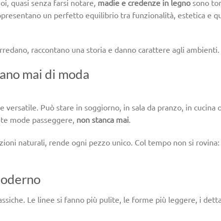
oi, quasi senza farsi notare,
madie e credenze in legno
sono to
resentano un perfetto equilibrio tra funzionalità, estetica e q
rredano, raccontano una storia e danno carattere agli ambienti.
sano mai di moda
 versatile. Può stare in soggiorno, in sala da pranzo, in cucina 
tante mode passeggere,
non stanca mai
.
zioni naturali, rende ogni pezzo unico. Col tempo non si rovina:
 moderno
iche. Le linee si fanno più pulite, le forme più leggere, i detta