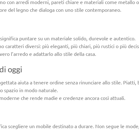
o con arredi moderni, pareti chiare e materiali come metallo o
alore del legno che dialoga con uno stile contemporaneo.
ignifica puntare su un materiale solido, durevole e autentico.
o caratteri diversi: più eleganti, più chiari, più rustici o più decis
ro l’arredo e adattarlo allo stile della casa.
di oggi
gettata aiuta a tenere ordine senza rinunciare allo stile. Piatti, b
no spazio in modo naturale.
e moderne che rende madie e credenze ancora così attuali.
ifica scegliere un mobile destinato a durare. Non segue le mode