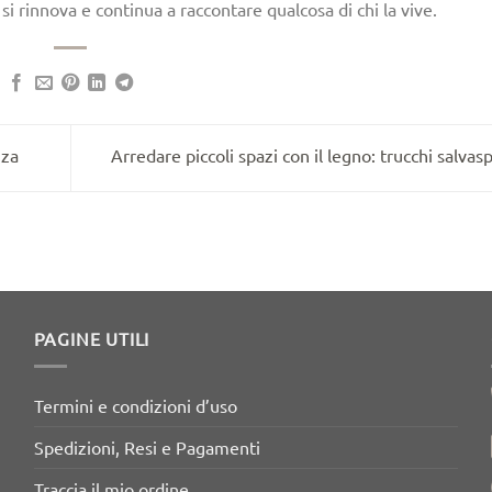
si rinnova e continua a raccontare qualcosa di chi la vive.
nza
Arredare piccoli spazi con il legno: trucchi salvas
PAGINE UTILI
Termini e condizioni d’uso
Spedizioni, Resi e Pagamenti
Traccia il mio ordine