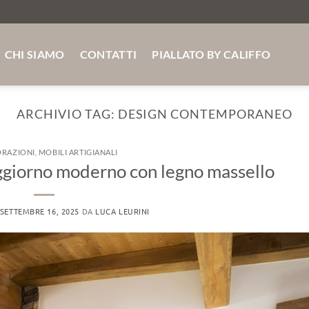
MASSELLO SU MISURA ABETE - ROVERE -FRASSINO SPE
CHI SIAMO
CONTATTI
PIALLATO BY CALIFFO
ARCHIVIO TAG:
DESIGN CONTEMPORANEO
ORAZIONI
,
MOBILI ARTIGIANALI
ggiorno moderno con legno massello
SETTEMBRE 16, 2025
DA
LUCA LEURINI