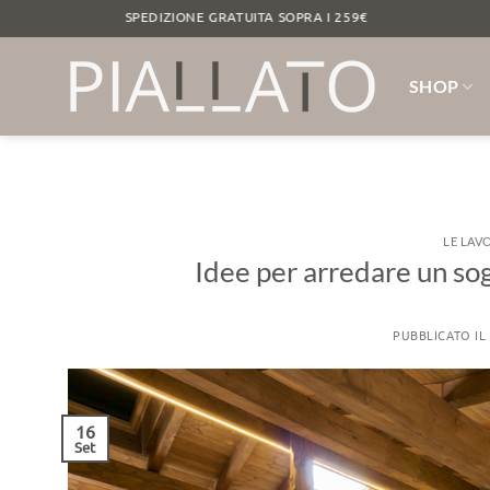
Salta
RASSINO SPEDIZIONE GRATUITA SOPRA I 259€ LEGNO 
ai
contenuti
SHOP
LE LAV
Idee per arredare un so
PUBBLICATO IL
16
Set