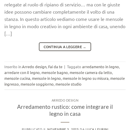
relegate al ruolo di ripiano di servizio… ma con le giuste
idee possono cambiare completamente il volto di una
stanza. In questo articolo vediamo come usare le mensole
in legno in modo creativo in ogni ambiente di casa, unendo
[…]
CONTINUA A LEGGERE
→
Inserito in
Arredo design
,
Fai da te
|
Taggato
arredamento in legno
,
arredare con il legno
,
mensole bagno
,
mensole camera da letto
,
mensole cucina
,
mensole in legno
,
mensole in legno su misura
,
mensole
ingresso
,
mensole soggiorno
,
mensole studio
ARREDO DESIGN
Arredamento rustico: come integrare il
legno in casa
PUBBLICATO IL
NOVEMBRE 3, 2025
DA
LUCA LEURINI