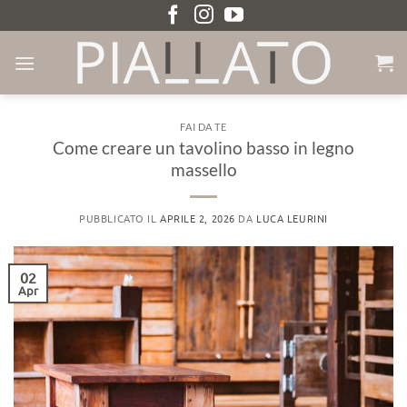
Salta
ai
contenuti
FAI DA TE
Come creare un tavolino basso in legno
massello
PUBBLICATO IL
APRILE 2, 2026
DA
LUCA LEURINI
02
Apr