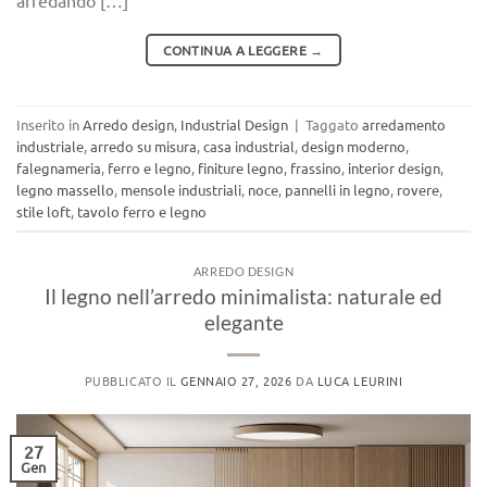
arredando […]
CONTINUA A LEGGERE
→
Inserito in
Arredo design
,
Industrial Design
|
Taggato
arredamento
industriale
,
arredo su misura
,
casa industrial
,
design moderno
,
falegnameria
,
ferro e legno
,
finiture legno
,
frassino
,
interior design
,
legno massello
,
mensole industriali
,
noce
,
pannelli in legno
,
rovere
,
stile loft
,
tavolo ferro e legno
ARREDO DESIGN
Il legno nell’arredo minimalista: naturale ed
elegante
PUBBLICATO IL
GENNAIO 27, 2026
DA
LUCA LEURINI
27
Gen