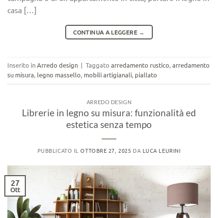
casa […]
CONTINUA A LEGGERE
→
Inserito in
Arredo design
|
Taggato
arredamento rustico
,
arredamento
su misura
,
legno massello
,
mobili artigianali
,
piallato
ARREDO DESIGN
Librerie in legno su misura: funzionalità ed
estetica senza tempo
PUBBLICATO IL
OTTOBRE 27, 2025
DA
LUCA LEURINI
27
Ott