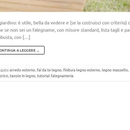
ardino: è utile, bella da vedere e (se la costruisci con criterio) 
e se non sei un falegname, con misure standard, lista tagli e pa
obusta, con […]
ONTINUA A LEGGERE
→
ggato
arredo esterno
,
fai da te legno
,
finitura legno esterno
,
legno massello
,
brico
,
tavole in legno
,
tutorial falegnameria