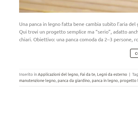
Una panca in legno fatta bene cambia subito l’aria del gi
Qui trovi un progetto semplice ma “serio”, adatto anch
chiari. Obiettivo: una panca comoda da 2–3 persone, r
C
Inserito in
Applicazioni del legno
,
Fai da te
,
Legni da esterno
|
Ta
manutenzione legno
,
panca da giardino
,
panca in legno
,
progetto 