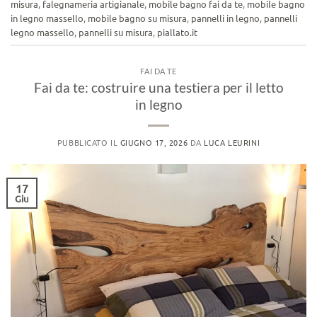
misura
,
falegnameria artigianale
,
mobile bagno fai da te
,
mobile bagno
in legno massello
,
mobile bagno su misura
,
pannelli in legno
,
pannelli
legno massello
,
pannelli su misura
,
piallato.it
FAI DA TE
Fai da te: costruire una testiera per il letto
in legno
PUBBLICATO IL
GIUGNO 17, 2026
DA
LUCA LEURINI
17
Giu