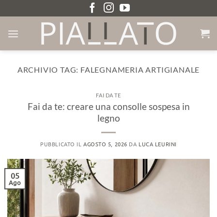
Salta
ai
contenuti
ARCHIVIO TAG:
FALEGNAMERIA ARTIGIANALE
FAI DA TE
Fai da te: creare una consolle sospesa in
legno
PUBBLICATO IL
AGOSTO 5, 2026
DA
LUCA LEURINI
05
Ago