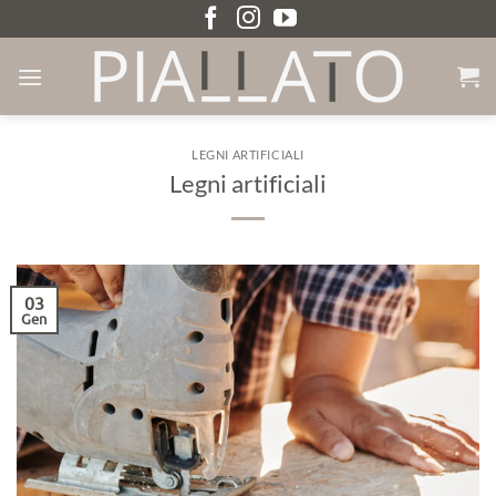
Salta
ai
contenuti
LEGNI ARTIFICIALI
Legni artificiali
03
Gen