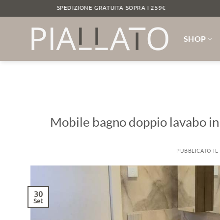
Salta
FRASSINO SPEDIZIONE GRATUITA SOPRA I 259€ LEGNO
ai
contenuti
SHOP
Mobile bagno doppio lavabo in 
PUBBLICATO IL
30
Set